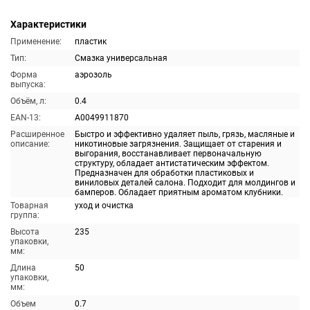
Характеристики
Применение:
пластик
Тип:
Смазка универсальная
Форма
аэрозоль
выпуска:
Объём, л:
0.4
EAN-13:
A0049911870
Расширенное
Быстро и эффективно удаляет пыль, грязь, масляные и
описание:
никотиновые загрязнения. Защищает от старения и
выгорания, восстанавливает первоначальную
структуру, обладает антистатическим эффектом.
Предназначен для обработки пластиковых и
виниловых деталей салона. Подходит для молдингов и
бамперов. Обладает приятным ароматом клубники.
Товарная
уход и очистка
группа:
Высота
235
упаковки,
мм:
Длина
50
упаковки,
мм:
Объем
0.7