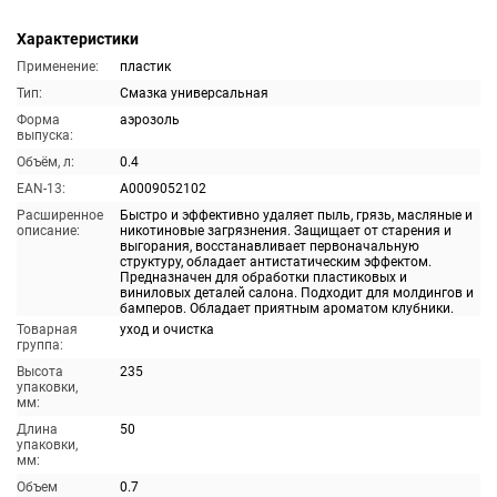
Характеристики
Применение:
пластик
Тип:
Смазка универсальная
Форма
аэрозоль
выпуска:
Объём, л:
0.4
EAN-13:
A0009052102
Расширенное
Быстро и эффективно удаляет пыль, грязь, масляные и
описание:
никотиновые загрязнения. Защищает от старения и
выгорания, восстанавливает первоначальную
структуру, обладает антистатическим эффектом.
Предназначен для обработки пластиковых и
виниловых деталей салона. Подходит для молдингов и
бамперов. Обладает приятным ароматом клубники.
Товарная
уход и очистка
группа:
Высота
235
упаковки,
мм:
Длина
50
упаковки,
мм:
Объем
0.7