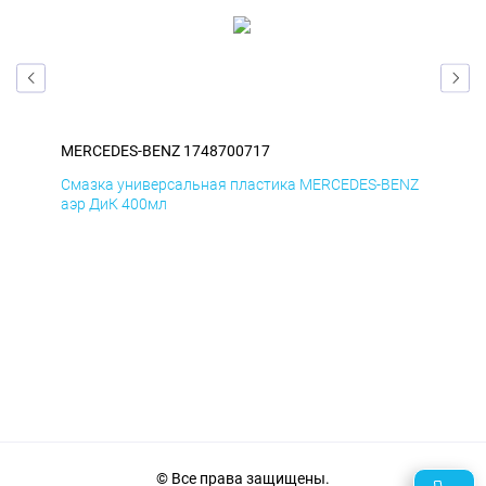
MERCEDES-BENZ 1748700717
ME
ENZ
Смазка универсальная пластика MERCEDES-BENZ
Сма
аэр ДиК 400мл
аэр
© Все права защищены.