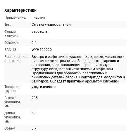
Характеристики
Применение:
пластик
Тип:
Смазка универсальная
Форма
аэрозоль
выпуска:
Объём, л:
0.4
EAN-13:
WYH500020
Расширенное
Быстро и эффективно удаляет пыль, грязь, масляные и
описание:
никотиновые загрязнения. Защищает от старения и
выгорания, восстанавливает первоначальную
структуру, обладает антистатическим эффектом.
Предназначен для обработки пластиковых и
виниловых деталей салона. Подходит для молдингов и
бамперов. Обладает приятным ароматом клубники.
Товарная
уход и очистка
группа:
Высота
235
упаковки,
мм:
Длина
50
упаковки,
мм:
Объем
0.7