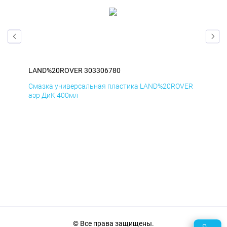
LAND%20ROVER 303306780
LA
ER
Смазка универсальная пластика LAND%20ROVER
Сма
аэр ДиК 400мл
аэр
© Все права защищены.