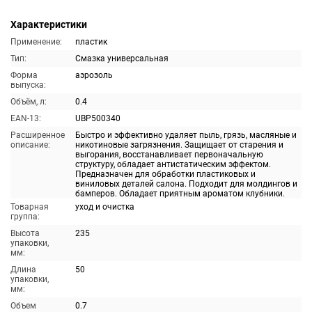
Характеристики
Применение:
пластик
Тип:
Смазка универсальная
Форма
аэрозоль
выпуска:
Объём, л:
0.4
EAN-13:
UBP500340
Расширенное
Быстро и эффективно удаляет пыль, грязь, масляные и
описание:
никотиновые загрязнения. Защищает от старения и
выгорания, восстанавливает первоначальную
структуру, обладает антистатическим эффектом.
Предназначен для обработки пластиковых и
виниловых деталей салона. Подходит для молдингов и
бамперов. Обладает приятным ароматом клубники.
Товарная
уход и очистка
группа:
Высота
235
упаковки,
мм:
Длина
50
упаковки,
мм:
Объем
0.7