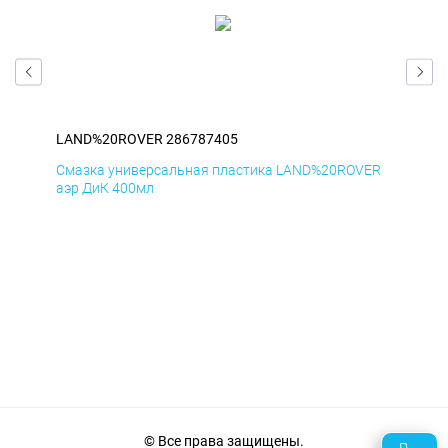
LAND%20ROVER 286787405
LA
ER
Смазка универсальная пластика LAND%20ROVER
Сма
аэр ДиК 400мл
аэр
© Все права защищены.