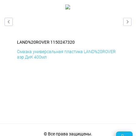
LAND%20ROVER 1150247320
LA
ER
Смазка универсальная пластика LAND%20ROVER
Сма
аэр ДиК 400мл
аэр
© Все права защищены.