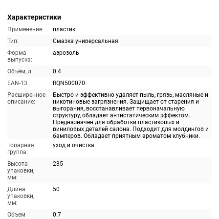
Характеристики
Применение:
пластик
Тип:
Смазка универсальная
Форма
аэрозоль
выпуска:
Объём, л:
0.4
EAN-13:
RQN500070
Расширенное
Быстро и эффективно удаляет пыль, грязь, масляные и
описание:
никотиновые загрязнения. Защищает от старения и
выгорания, восстанавливает первоначальную
структуру, обладает антистатическим эффектом.
Предназначен для обработки пластиковых и
виниловых деталей салона. Подходит для молдингов и
бамперов. Обладает приятным ароматом клубники.
Товарная
уход и очистка
группа:
Высота
235
упаковки,
мм:
Длина
50
упаковки,
мм:
Объем
0.7