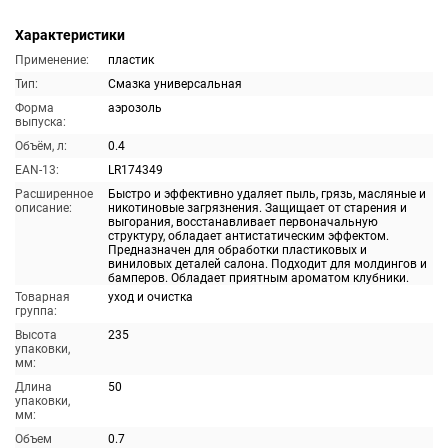
Характеристики
Применение:
пластик
Тип:
Смазка универсальная
Форма
аэрозоль
выпуска:
Объём, л:
0.4
EAN-13:
LR174349
Расширенное
Быстро и эффективно удаляет пыль, грязь, масляные и
описание:
никотиновые загрязнения. Защищает от старения и
выгорания, восстанавливает первоначальную
структуру, обладает антистатическим эффектом.
Предназначен для обработки пластиковых и
виниловых деталей салона. Подходит для молдингов и
бамперов. Обладает приятным ароматом клубники.
Товарная
уход и очистка
группа:
Высота
235
упаковки,
мм:
Длина
50
упаковки,
мм:
Объем
0.7