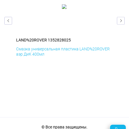
LAND%20ROVER 1352828025
LA
ER
Смазка универсальная пластика LAND%20ROVER
Сма
аэр ДиК 400мл
аэр
© Все права защищены.