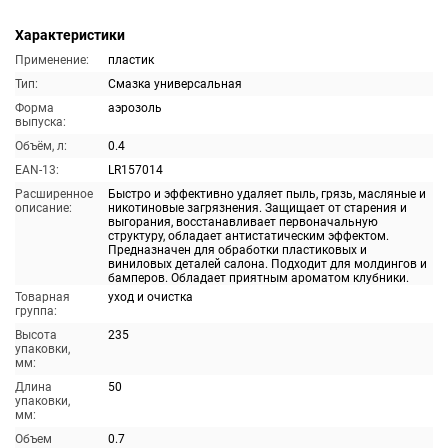
Характеристики
Применение:
пластик
Тип:
Смазка универсальная
Форма
аэрозоль
выпуска:
Объём, л:
0.4
EAN-13:
LR157014
Расширенное
Быстро и эффективно удаляет пыль, грязь, масляные и
описание:
никотиновые загрязнения. Защищает от старения и
выгорания, восстанавливает первоначальную
структуру, обладает антистатическим эффектом.
Предназначен для обработки пластиковых и
виниловых деталей салона. Подходит для молдингов и
бамперов. Обладает приятным ароматом клубники.
Товарная
уход и очистка
группа:
Высота
235
упаковки,
мм:
Длина
50
упаковки,
мм:
Объем
0.7