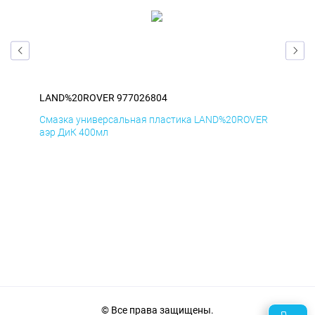
LAND%20ROVER 977026804
LA
ER
Смазка универсальная пластика LAND%20ROVER
Сма
аэр ДиК 400мл
аэр
© Все права защищены.