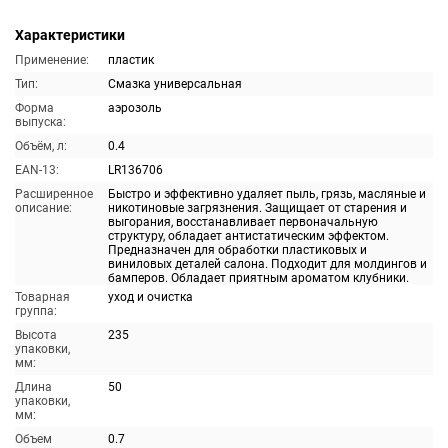
Характеристики
Применение:
пластик
Тип:
Смазка универсальная
Форма
аэрозоль
выпуска:
Объём, л:
0.4
EAN-13:
LR136706
Расширенное
Быстро и эффективно удаляет пыль, грязь, масляные и
описание:
никотиновые загрязнения. Защищает от старения и
выгорания, восстанавливает первоначальную
структуру, обладает антистатическим эффектом.
Предназначен для обработки пластиковых и
виниловых деталей салона. Подходит для молдингов и
бамперов. Обладает приятным ароматом клубники.
Товарная
уход и очистка
группа:
Высота
235
упаковки,
мм:
Длина
50
упаковки,
мм:
Объем
0.7