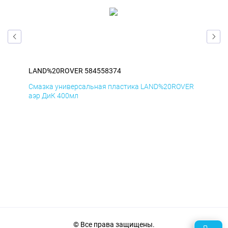
LAND%20ROVER 584558374
LA
ER
Смазка универсальная пластика LAND%20ROVER
Сма
аэр ДиК 400мл
аэр
© Все права защищены.