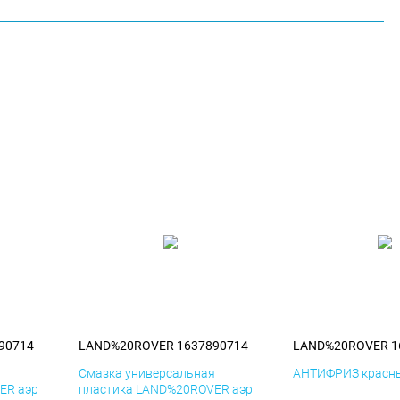
90714
LAND%20ROVER 1637890714
LAND%20ROVER 1
я
Смазка универсальная
АНТИФРИЗ красны
ER аэр
пластика LAND%20ROVER аэр