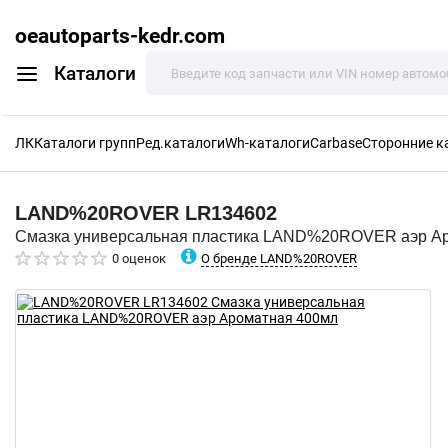
oeautoparts-kedr.com
Каталоги
ЛК
Каталоги групп
Ред.каталоги
Wh-каталоги
Carbase
Сторонние к
LAND%20ROVER
LR134602
Смазка универсальная пластика LAND%20ROVER аэр А
О бренде LAND%20ROVER
0 оценок