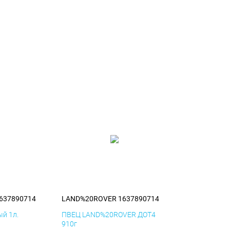
637890714
LAND%20ROVER 1637890714
й 1л.
ПВЕЦ LAND%20ROVER ДОТ4
910г