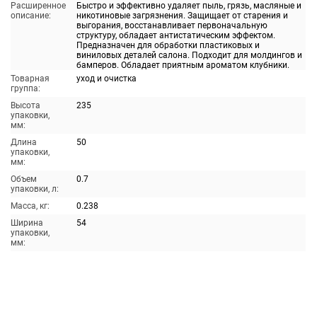
Расширенное
Быстро и эффективно удаляет пыль, грязь, масляные и
описание:
никотиновые загрязнения. Защищает от старения и
выгорания, восстанавливает первоначальную
структуру, обладает антистатическим эффектом.
Предназначен для обработки пластиковых и
виниловых деталей салона. Подходит для молдингов и
бамперов. Обладает приятным ароматом клубники.
Товарная
уход и очистка
группа:
Высота
235
упаковки,
мм:
Длина
50
упаковки,
мм:
Объем
0.7
упаковки, л:
Масса, кг:
0.238
Ширина
54
упаковки,
мм: