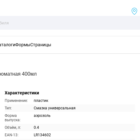
аталоги
Формы
Страницы
роматная 400мл
Характеристики
Применение:
пластик
Тип:
Смазка универсальная
Форма
аэрозоль
выпуска:
Объём, л:
0.4
EAN-13:
LR134602