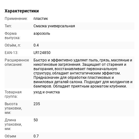
Характеристики
Применение:
пластик
Тип:
Смазка универсальная
Форма
аэрозоль
выпуска:
Объём, л:
0.4
EAN-13:
LR124850
Расширенное
Быстро и эффективно удаляет пыль, грязь, масляные и
описание:
никотиновые загрязнения. Защищает от старения и
выгорания, восстанавливает первоначальную
структуру, обладает антистатическим эффектом.
Предназначен для обработки пластиковых и
виниловых деталей салона. Подходит для молдингов и
бамперов. Обладает приятным ароматом клубники.
Товарная
уход и очистка
группа:
Высота
235
упаковки,
мм:
Длина
50
упаковки,
мм:
Объем
0.7