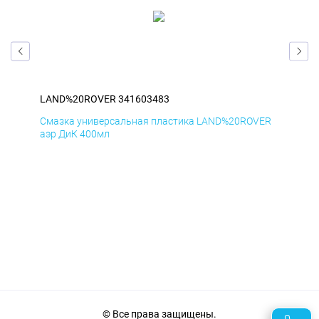
LAND%20ROVER 341603483
LA
ER
Смазка универсальная пластика LAND%20ROVER
Сма
аэр ДиК 400мл
аэр
© Все права защищены.