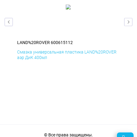
LAND%20ROVER 600615112
LA
ER
Смазка универсальная пластика LAND%20ROVER
Сма
аэр ДиК 400мл
аэр
© Все права защищены.