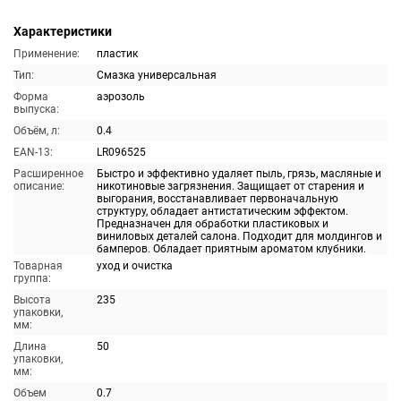
Характеристики
Применение:
пластик
Тип:
Смазка универсальная
Форма
аэрозоль
выпуска:
Объём, л:
0.4
EAN-13:
LR096525
Расширенное
Быстро и эффективно удаляет пыль, грязь, масляные и
описание:
никотиновые загрязнения. Защищает от старения и
выгорания, восстанавливает первоначальную
структуру, обладает антистатическим эффектом.
Предназначен для обработки пластиковых и
виниловых деталей салона. Подходит для молдингов и
бамперов. Обладает приятным ароматом клубники.
Товарная
уход и очистка
группа:
Высота
235
упаковки,
мм:
Длина
50
упаковки,
мм:
Объем
0.7