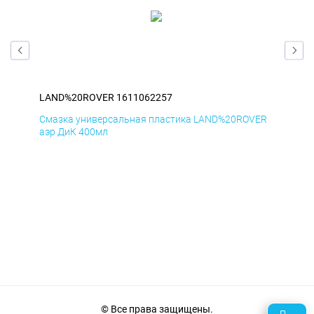
LAND%20ROVER 1611062257
LA
ER
Смазка универсальная пластика LAND%20ROVER
Сма
аэр ДиК 400мл
аэр
© Все права защищены.