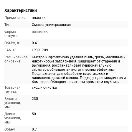
Характеристики
Применение:
пластик
Тип:
Смазка универсальная
Форма
аэрозоль
выпуска:
Объём, л:
0.4
EAN-13:
LR091709
Расширенное
Быстро и эффективно удаляет пыль, грязь, масляные и
описание:
никотиновые загрязнения. Защищает от старения и
выгорания, восстанавливает первоначальную
структуру, обладает антистатическим эффектом.
Предназначен для обработки пластиковых и
виниловых деталей салона. Подходит для молдингов и
бамперов. Обладает приятным ароматом клубники.
Товарная
уход и очистка
группа:
Высота
235
упаковки,
мм:
Длина
50
упаковки,
мм:
Объем
0.7