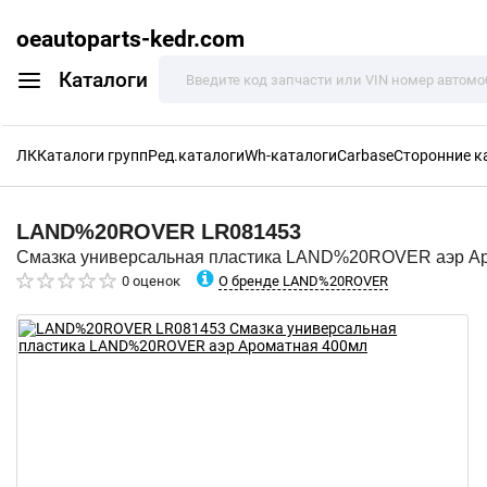
oeautoparts-kedr.com
Каталоги
ЛК
Каталоги групп
Ред.каталоги
Wh-каталоги
Carbase
Сторонние к
LAND%20ROVER
LR081453
Смазка универсальная пластика LAND%20ROVER аэр А
О бренде LAND%20ROVER
0 оценок