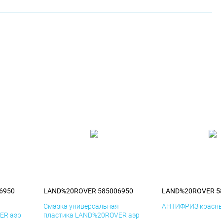
6950
LAND%20ROVER 585006950
LAND%20ROVER 5
я
Смазка универсальная
АНТИФРИЗ красны
ER аэр
пластика LAND%20ROVER аэр