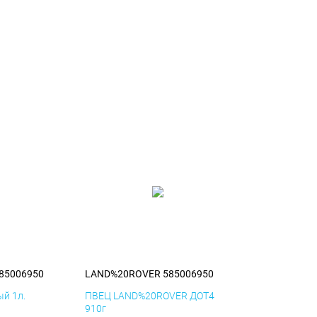
85006950
LAND%20ROVER 585006950
й 1л.
ПВЕЦ LAND%20ROVER ДОТ4
910г