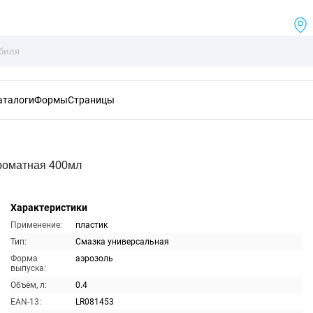
аталоги
Формы
Страницы
роматная 400мл
Характеристики
Применение:
пластик
Тип:
Смазка универсальная
Форма
аэрозоль
выпуска:
Объём, л:
0.4
EAN-13:
LR081453