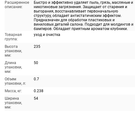
Расширенное
Быстро и эффективно удаляет пыль, грязь, масляные и
описание:
никотиновые загрязнения. Защищает от старения и
выгорания, восстанавливает первоначальную
структуру, обладает антистатическим эффектом.
Предназначен для обработки пластиковых и
виниловых деталей салона. Подходит для молдингов и
бамперов. Обладает приятным ароматом клубники.
Товарная
уход и очистка
группа:
Высота
235
упаковки,
мм:
Длина
50
упаковки,
мм:
Объем
0.7
упаковки, л:
Масса, кг:
0.238
Ширина
54
упаковки,
мм: