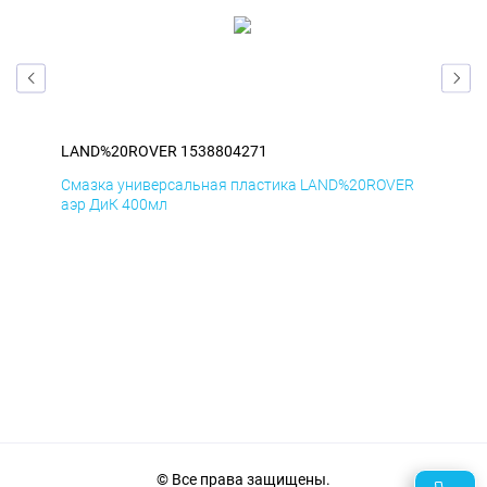
LAND%20ROVER 1538804271
LA
ER
Смазка универсальная пластика LAND%20ROVER
Сма
аэр ДиК 400мл
аэр
© Все права защищены.