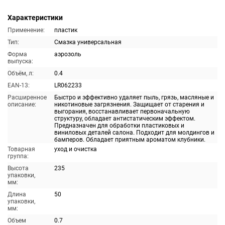
Характеристики
Применение:
пластик
Тип:
Смазка универсальная
Форма
аэрозоль
выпуска:
Объём, л:
0.4
EAN-13:
LR062233
Расширенное
Быстро и эффективно удаляет пыль, грязь, масляные и
описание:
никотиновые загрязнения. Защищает от старения и
выгорания, восстанавливает первоначальную
структуру, обладает антистатическим эффектом.
Предназначен для обработки пластиковых и
виниловых деталей салона. Подходит для молдингов и
бамперов. Обладает приятным ароматом клубники.
Товарная
уход и очистка
группа:
Высота
235
упаковки,
мм:
Длина
50
упаковки,
мм:
Объем
0.7