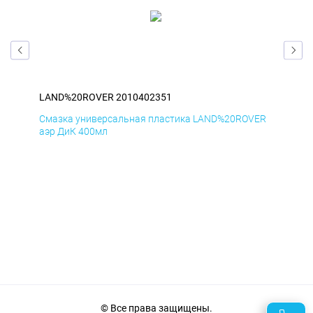
LAND%20ROVER 2010402351
LA
ER
Смазка универсальная пластика LAND%20ROVER
Сма
аэр ДиК 400мл
аэр
© Все права защищены.