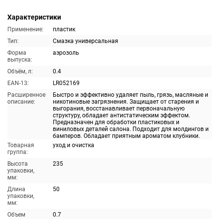
Характеристики
Применение:
пластик
Тип:
Смазка универсальная
Форма
аэрозоль
выпуска:
Объём, л:
0.4
EAN-13:
LR052169
Расширенное
Быстро и эффективно удаляет пыль, грязь, масляные и
описание:
никотиновые загрязнения. Защищает от старения и
выгорания, восстанавливает первоначальную
структуру, обладает антистатическим эффектом.
Предназначен для обработки пластиковых и
виниловых деталей салона. Подходит для молдингов и
бамперов. Обладает приятным ароматом клубники.
Товарная
уход и очистка
группа:
Высота
235
упаковки,
мм:
Длина
50
упаковки,
мм:
Объем
0.7