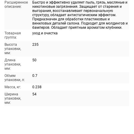
Расширенное
Быстро и эффективно удаляет пыль, грязь, масляные и
описание:
никотиновые загрязнения. Защищает от старения и
выгорания, восстанавливает первоначальную
структуру, обладает антистатическим эффектом.
Предназначен для обработки пластиковых и
виниловых деталей салона. Подходит для молдингов и
бамперов. Обладает приятным ароматом клубники.
Товарная
уход и очистка
группа:
Высота
235
упаковки,
мм:
Длина
50
упаковки,
мм:
Объем
0.7
упаковки, л:
Масса, кг:
0.238
Ширина
54
упаковки,
мм: