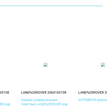
65108
LAND%20ROVER 2064165108
LAND%20ROVER 2
я
Смазка универсальная
АНТИФРИЗ красны
ER аэр
пластика LAND%20ROVER аэр