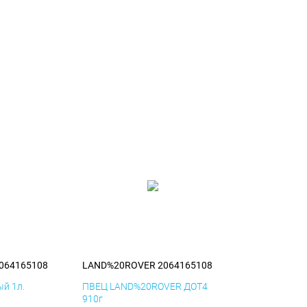
064165108
LAND%20ROVER 2064165108
й 1л.
ПВЕЦ LAND%20ROVER ДОТ4
910г