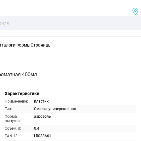
аталоги
Формы
Страницы
роматная 400мл
Характеристики
Применение:
пластик
Тип:
Смазка универсальная
Форма
аэрозоль
выпуска:
Объём, л:
0.4
EAN-13:
LR038661