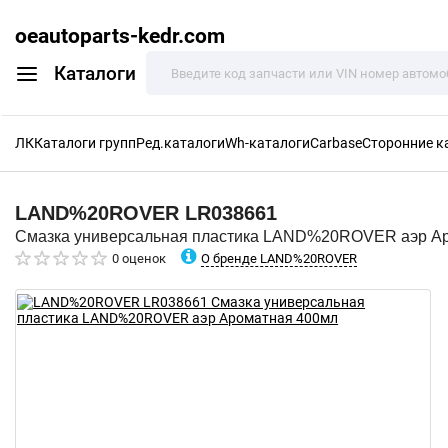
oeautoparts-kedr.com
Каталоги
ЛК
Каталоги групп
Ред.каталоги
Wh-каталоги
Carbase
Сторонние к
LAND%20ROVER
LR038661
Смазка универсальная пластика LAND%20ROVER аэр А
О бренде LAND%20ROVER
0 оценок