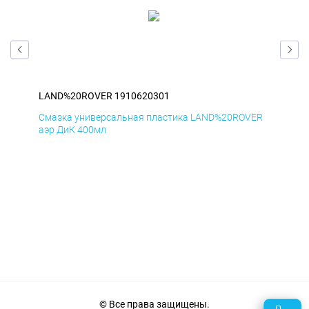
LAND%20ROVER 1910620301
LA
ER
Смазка универсальная пластика LAND%20ROVER
Сма
аэр ДиК 400мл
аэр
© Все права защищены.