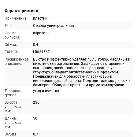
Характеристики
Применение:
пластик
Тип:
Смазка универсальная
Форма
аэрозоль
выпуска:
Объём, л:
0.4
EAN-13:
LR031667
Расширенное
Быстро и эффективно удаляет пыль, грязь, масляные и
описание:
никотиновые загрязнения. Защищает от старения и
выгорания, восстанавливает первоначальную
структуру, обладает антистатическим эффектом.
Предназначен для обработки пластиковых и
виниловых деталей салона. Подходит для молдингов и
бамперов. Обладает приятным ароматом клубники.
Товарная
уход и очистка
группа:
Высота
235
упаковки,
мм:
Длина
50
упаковки,
мм:
Объем
0.7