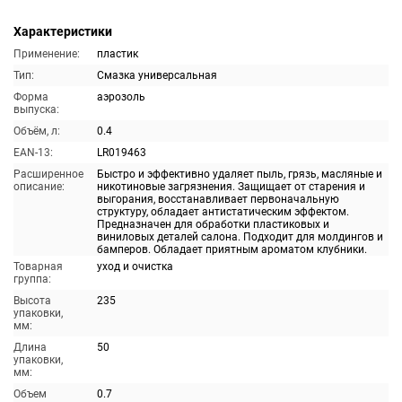
Характеристики
Применение:
пластик
Тип:
Смазка универсальная
Форма
аэрозоль
выпуска:
Объём, л:
0.4
EAN-13:
LR019463
Расширенное
Быстро и эффективно удаляет пыль, грязь, масляные и
описание:
никотиновые загрязнения. Защищает от старения и
выгорания, восстанавливает первоначальную
структуру, обладает антистатическим эффектом.
Предназначен для обработки пластиковых и
виниловых деталей салона. Подходит для молдингов и
бамперов. Обладает приятным ароматом клубники.
Товарная
уход и очистка
группа:
Высота
235
упаковки,
мм:
Длина
50
упаковки,
мм:
Объем
0.7