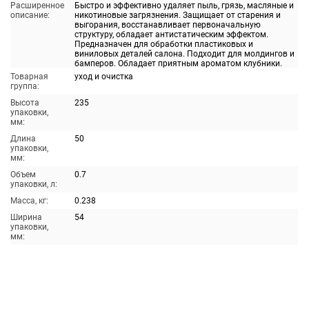
Расширенное
Быстро и эффективно удаляет пыль, грязь, масляные и
описание:
никотиновые загрязнения. Защищает от старения и
выгорания, восстанавливает первоначальную
структуру, обладает антистатическим эффектом.
Предназначен для обработки пластиковых и
виниловых деталей салона. Подходит для молдингов и
бамперов. Обладает приятным ароматом клубники.
Товарная
уход и очистка
группа:
Высота
235
упаковки,
мм:
Длина
50
упаковки,
мм:
Объем
0.7
упаковки, л:
Масса, кг:
0.238
Ширина
54
упаковки,
мм: