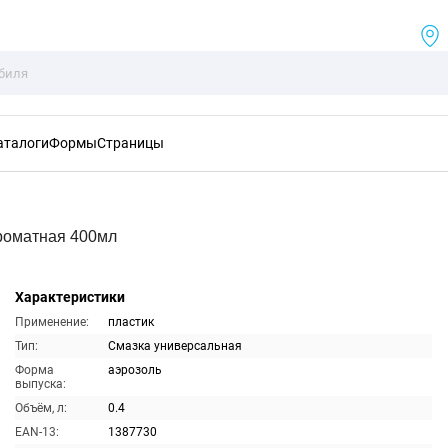
аталоги
Формы
Страницы
роматная 400мл
Характеристики
Применение:
пластик
Тип:
Смазка универсальная
Форма
аэрозоль
выпуска:
Объём, л:
0.4
EAN-13:
1387730