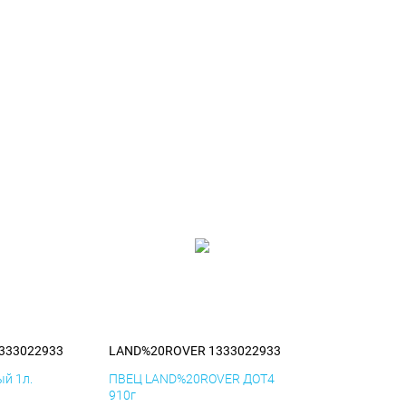
333022933
LAND%20ROVER 1333022933
й 1л.
ПВЕЦ LAND%20ROVER ДОТ4
910г