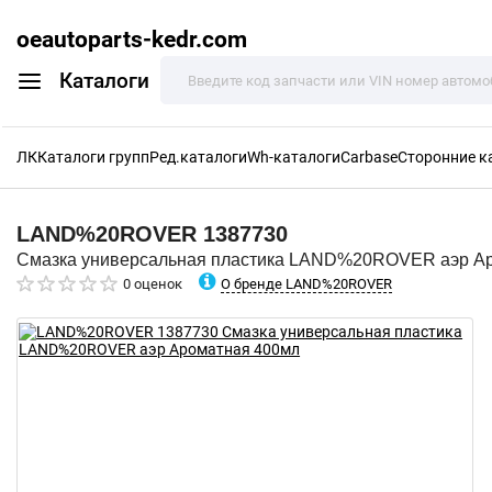
oeautoparts-kedr.com
Каталоги
ЛК
Каталоги групп
Ред.каталоги
Wh-каталоги
Carbase
Сторонние к
LAND%20ROVER
1387730
Смазка универсальная пластика LAND%20ROVER аэр А
О бренде LAND%20ROVER
0 оценок