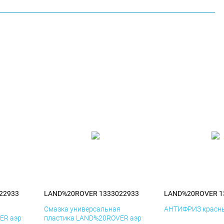
22933
LAND%20ROVER 1333022933
LAND%20ROVER 1
я
Смазка универсальная
АНТИФРИЗ красны
ER аэр
пластика LAND%20ROVER аэр