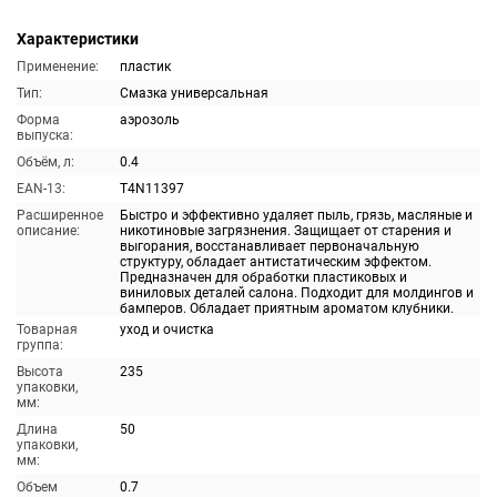
Характеристики
Применение:
пластик
Тип:
Смазка универсальная
Форма
аэрозоль
выпуска:
Объём, л:
0.4
EAN-13:
T4N11397
Расширенное
Быстро и эффективно удаляет пыль, грязь, масляные и
описание:
никотиновые загрязнения. Защищает от старения и
выгорания, восстанавливает первоначальную
структуру, обладает антистатическим эффектом.
Предназначен для обработки пластиковых и
виниловых деталей салона. Подходит для молдингов и
бамперов. Обладает приятным ароматом клубники.
Товарная
уход и очистка
группа:
Высота
235
упаковки,
мм:
Длина
50
упаковки,
мм:
Объем
0.7