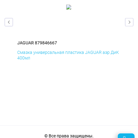
JAGUAR 879846667
JA
БмД
Смазка универсальная пластика JAGUAR аэр ДиК
Сма
400мл
40
© Все права защищены.