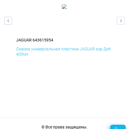
JAGUAR 643615954
JA
БмД
Смазка универсальная пластика JAGUAR аэр ДиК
Сма
400мл
40
© Все права защищены.