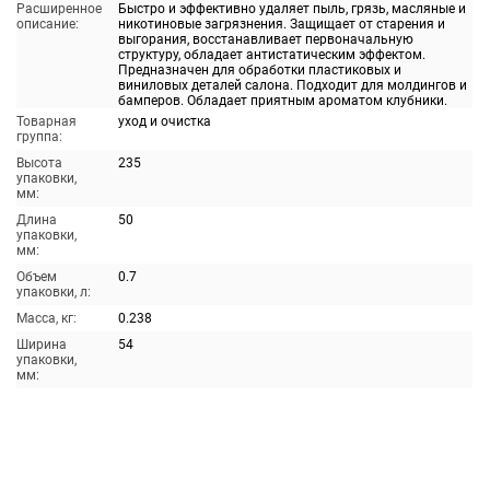
Расширенное
Быстро и эффективно удаляет пыль, грязь, масляные и
описание:
никотиновые загрязнения. Защищает от старения и
выгорания, восстанавливает первоначальную
структуру, обладает антистатическим эффектом.
Предназначен для обработки пластиковых и
виниловых деталей салона. Подходит для молдингов и
бамперов. Обладает приятным ароматом клубники.
Товарная
уход и очистка
группа:
Высота
235
упаковки,
мм:
Длина
50
упаковки,
мм:
Объем
0.7
упаковки, л:
Масса, кг:
0.238
Ширина
54
упаковки,
мм: