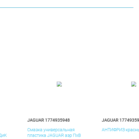
JAGUAR 1774935948
JAGUAR 1774935
я
Смазка универсальная
АНТИФРИЗ красны
ДиК
пластика JAGUAR аэр ПхВ