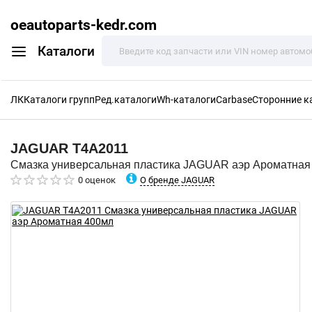
oeautoparts-kedr.com
Каталоги
ЛК
Каталоги групп
Ред.каталоги
Wh-каталоги
Carbase
Сторонние к
JAGUAR
T4A2011
Смазка универсальная пластика JAGUAR аэр Ароматная
О бренде JAGUAR
0 оценок