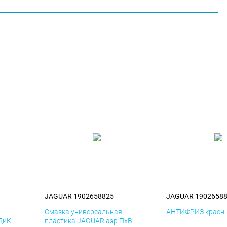
JAGUAR 1902658825
JAGUAR 1902658
я
Смазка универсальная
АНТИФРИЗ красны
ДиК
пластика JAGUAR аэр ПхВ