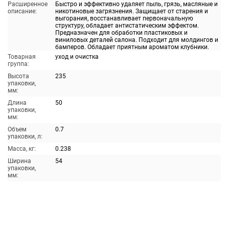
Расширенное
Быстро и эффективно удаляет пыль, грязь, масляные и
описание:
никотиновые загрязнения. Защищает от старения и
выгорания, восстанавливает первоначальную
структуру, обладает антистатическим эффектом.
Предназначен для обработки пластиковых и
виниловых деталей салона. Подходит для молдингов и
бамперов. Обладает приятным ароматом клубники.
Товарная
уход и очистка
группа:
Высота
235
упаковки,
мм:
Длина
50
упаковки,
мм:
Объем
0.7
упаковки, л:
Масса, кг:
0.238
Ширина
54
упаковки,
мм: