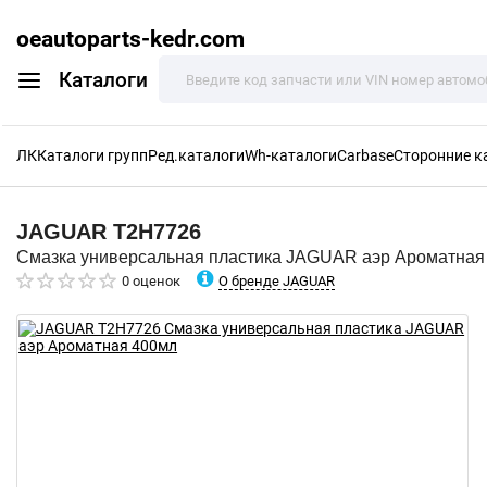
oeautoparts-kedr.com
Каталоги
ЛК
Каталоги групп
Ред.каталоги
Wh-каталоги
Carbase
Сторонние к
JAGUAR
T2H7726
Смазка универсальная пластика JAGUAR аэр Ароматная
О бренде JAGUAR
0 оценок