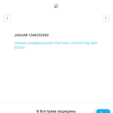
JAGUAR 1046332943
JA
БмД
Смазка универсальная пластика JAGUAR аэр ДиК
Сма
400мл
40
© Все права защищены.