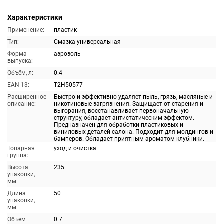
Характеристики
Применение:
пластик
Тип:
Смазка универсальная
Форма
аэрозоль
выпуска:
Объём, л:
0.4
EAN-13:
T2H50577
Расширенное
Быстро и эффективно удаляет пыль, грязь, масляные и
описание:
никотиновые загрязнения. Защищает от старения и
выгорания, восстанавливает первоначальную
структуру, обладает антистатическим эффектом.
Предназначен для обработки пластиковых и
виниловых деталей салона. Подходит для молдингов и
бамперов. Обладает приятным ароматом клубники.
Товарная
уход и очистка
группа:
Высота
235
упаковки,
мм:
Длина
50
упаковки,
мм:
Объем
0.7