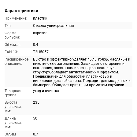
Характеристики
Применение:
пластик
Тип:
Смазка универсальная
Форма
аэрозоль
выпуска:
Объём, л:
0.4
EAN-13:
T2H5057
Расширенное
Быстро и эффективно удаляет пыль, грязь, масляные и
описание:
никотиновые загрязнения. Защищает от старения и
выгорания, восстанавливает первоначальную
структуру, обладает антистатическим эффектом.
Предназначен для обработки пластиковых и
виниловых деталей салона. Подходит для молдингов и
бамперов. Обладает приятным ароматом клубники.
Товарная
уход и очистка
группа:
Высота
235
упаковки,
мм:
Длина
50
упаковки,
мм:
Объем
0.7