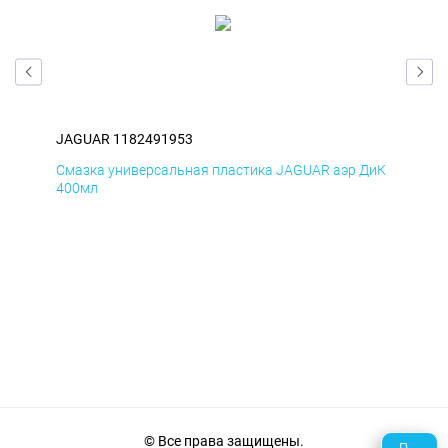
JAGUAR 1182491953
JA
БмД
Смазка универсальная пластика JAGUAR аэр ДиК
Сма
400мл
40
© Все права защищены.