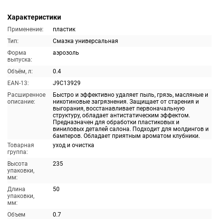
Характеристики
Применение:
пластик
Тип:
Смазка универсальная
Форма
аэрозоль
выпуска:
Объём, л:
0.4
EAN-13:
J9C13929
Расширенное
Быстро и эффективно удаляет пыль, грязь, масляные и
описание:
никотиновые загрязнения. Защищает от старения и
выгорания, восстанавливает первоначальную
структуру, обладает антистатическим эффектом.
Предназначен для обработки пластиковых и
виниловых деталей салона. Подходит для молдингов и
бамперов. Обладает приятным ароматом клубники.
Товарная
уход и очистка
группа:
Высота
235
упаковки,
мм:
Длина
50
упаковки,
мм:
Объем
0.7