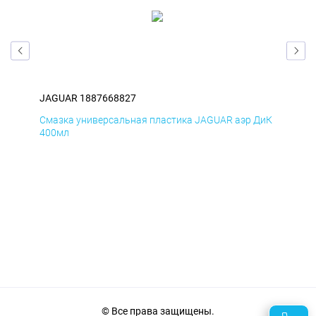
JAGUAR 1887668827
JA
БмД
Смазка универсальная пластика JAGUAR аэр ДиК
Сма
400мл
40
© Все права защищены.