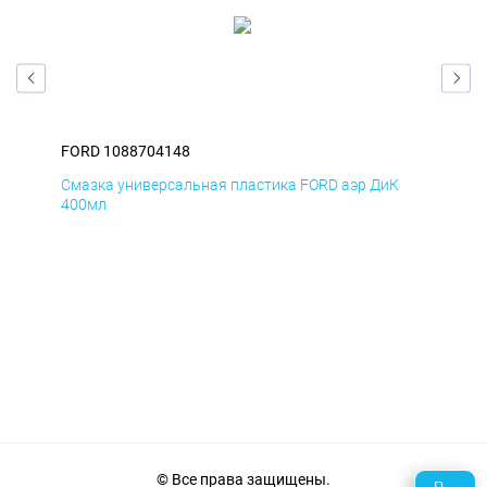
FORD 1088704148
FOR
Д
Смазка универсальная пластика FORD аэр ДиК
Сма
400мл
40
© Все права защищены.