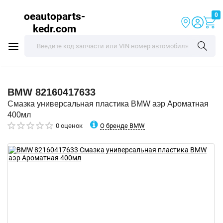
oeautoparts-
0
kedr.com
BMW
82160417633
Смазка универсальная пластика BMW аэр Ароматная
400мл
О бренде BMW
0 оценок