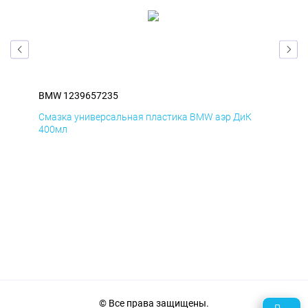
BMW 1239657235
BM
Смазка универсальная пластика BMW аэр ДиК
Сма
400мл
40
© Все права защищены.