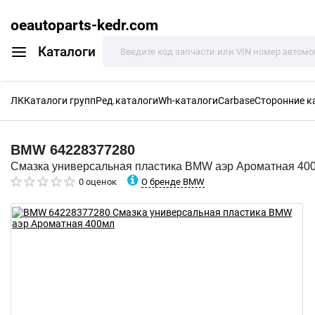
oeautoparts-kedr.com
Каталоги
ЛК
Каталоги групп
Ред.каталоги
Wh-каталоги
Carbase
Сторонние к
BMW
64228377280
Смазка универсальная пластика BMW аэр Ароматная 40
О бренде BMW
0 оценок