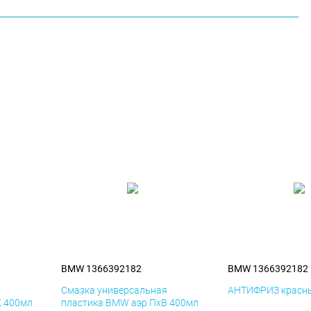
BMW 1366392182
BMW 1366392182
я
Смазка универсальная
АНТИФРИЗ красны
К 400мл
пластика BMW аэр ПхВ 400мл