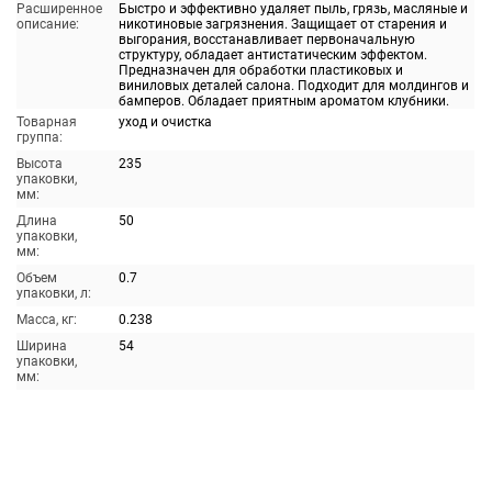
Расширенное
Быстро и эффективно удаляет пыль, грязь, масляные и
описание:
никотиновые загрязнения. Защищает от старения и
выгорания, восстанавливает первоначальную
структуру, обладает антистатическим эффектом.
Предназначен для обработки пластиковых и
виниловых деталей салона. Подходит для молдингов и
бамперов. Обладает приятным ароматом клубники.
Товарная
уход и очистка
группа:
Высота
235
упаковки,
мм:
Длина
50
упаковки,
мм:
Объем
0.7
упаковки, л:
Масса, кг:
0.238
Ширина
54
упаковки,
мм: