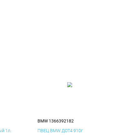
BMW 1366392182
й 1л.
ПВЕЦ BMW ДОТ4 910г