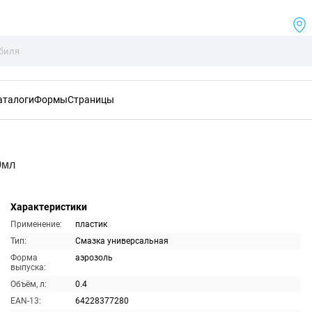
аталоги
Формы
Страницы
0мл
Характеристики
Применение:
пластик
Тип:
Смазка универсальная
Форма
аэрозоль
выпуска:
Объём, л:
0.4
EAN-13:
64228377280