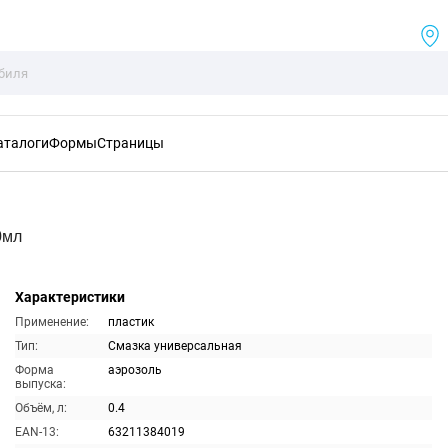
аталоги
Формы
Страницы
0мл
Характеристики
Применение:
пластик
Тип:
Смазка универсальная
Форма
аэрозоль
выпуска:
Объём, л:
0.4
EAN-13:
63211384019