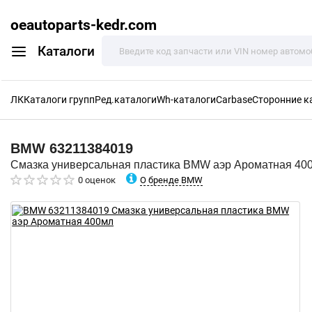
oeautoparts-kedr.com
Каталоги
ЛК
Каталоги групп
Ред.каталоги
Wh-каталоги
Carbase
Сторонние к
BMW
63211384019
Смазка универсальная пластика BMW аэр Ароматная 40
О бренде BMW
0 оценок