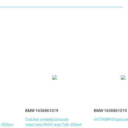
BMW 1636861019
BMW 1636861019
я
Смазка универсальная
АНТИФРИЗ красны
К 400мл
пластика BMW аэр ПхВ 400мл