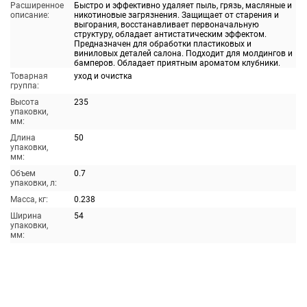
Расширенное
Быстро и эффективно удаляет пыль, грязь, масляные и
описание:
никотиновые загрязнения. Защищает от старения и
выгорания, восстанавливает первоначальную
структуру, обладает антистатическим эффектом.
Предназначен для обработки пластиковых и
виниловых деталей салона. Подходит для молдингов и
бамперов. Обладает приятным ароматом клубники.
Товарная
уход и очистка
группа:
Высота
235
упаковки,
мм:
Длина
50
упаковки,
мм:
Объем
0.7
упаковки, л:
Масса, кг:
0.238
Ширина
54
упаковки,
мм: