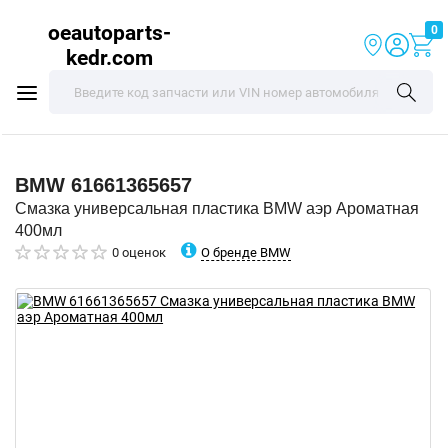
oeautoparts-
0
kedr.com
BMW
61661365657
Смазка универсальная пластика BMW аэр Ароматная
400мл
О бренде BMW
0 оценок