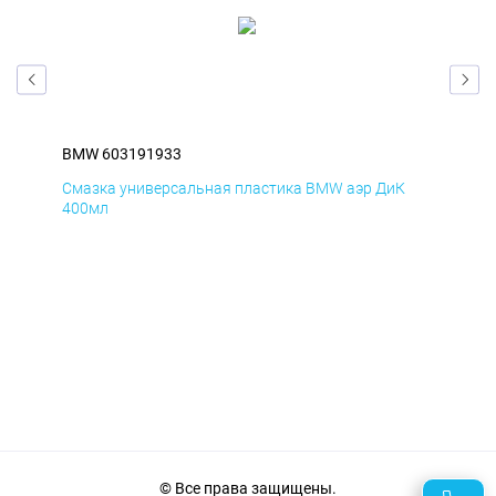
BMW 603191933
BM
Смазка универсальная пластика BMW аэр ДиК
Сма
400мл
40
© Все права защищены.