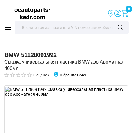
oeautoparts-
0
kedr.com
BMW
51128091992
Смазка универсальная пластика BMW аэр Ароматная
400мл
О бренде BMW
0 оценок