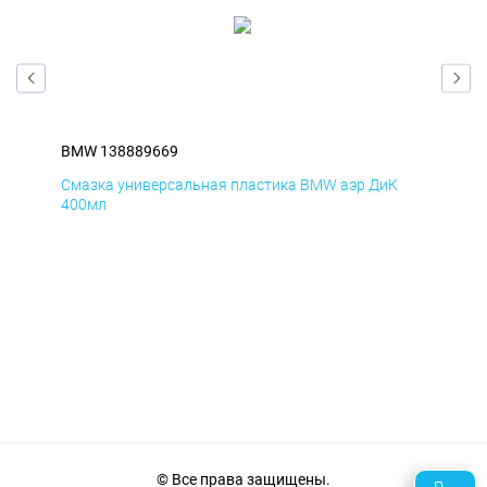
BMW 138889669
BM
Смазка универсальная пластика BMW аэр ДиК
Сма
400мл
40
© Все права защищены.