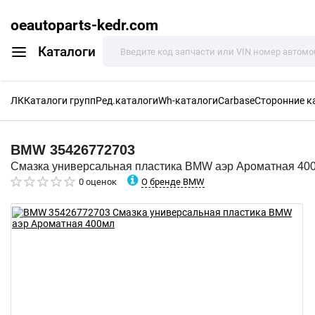
oeautoparts-kedr.com
Каталоги
ЛК
Каталоги групп
Ред.каталоги
Wh-каталоги
Carbase
Сторонние к
BMW
35426772703
Смазка универсальная пластика BMW аэр Ароматная 40
О бренде BMW
0 оценок