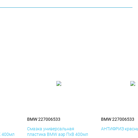
BMW 227006533
BMW 227006533
я
Смазка универсальная
АНТИФРИЗ красны
К 400мл
пластика BMW аэр ПхВ 400мл