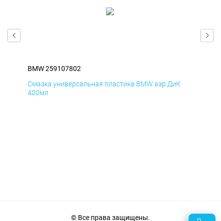
BMW 259107802
BM
Смазка универсальная пластика BMW аэр ДиК
Сма
400мл
40
© Все права защищены.