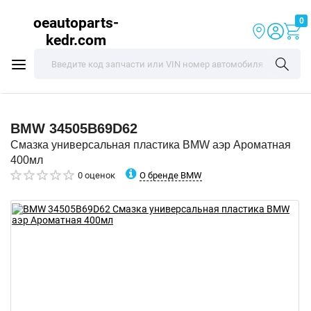
oeautoparts-
0
kedr.com
BMW
34505B69D62
Смазка универсальная пластика BMW аэр Ароматная
400мл
О бренде BMW
0 оценок