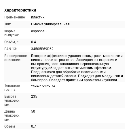
Характеристики
Применение:
пластик
Тип:
Смазка универсальная
Форма
аэрозоль
выпуска:
Объём, л:
0.4
EAN-13:
34505B69D62
Расширенное
Быстро и эффективно удаляет пыль, грязь, масляные и
описание:
никотиновые загрязнения. Защищает от старения и
выгорания, восстанавливает первоначальную
структуру, обладает антистатическим эффектом.
Предназначен для обработки пластиковых и
виниловых деталей салона. Подходит для молдингов и
бамперов. Обладает приятным ароматом клубники.
Товарная
уход и очистка
группа:
Высота
235
упаковки,
мм:
Длина
50
упаковки,
мм:
Объем
0.7