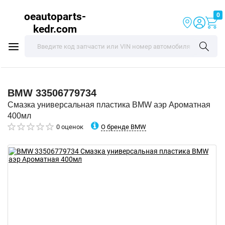
oeautoparts-
0
kedr.com
BMW
33506779734
Смазка универсальная пластика BMW аэр Ароматная
400мл
О бренде BMW
0 оценок