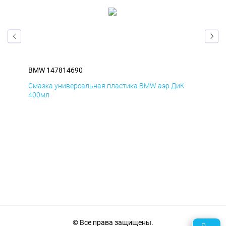
BMW 147814690
BM
Смазка универсальная пластика BMW аэр ДиК
Сма
400мл
40
© Все права защищены.