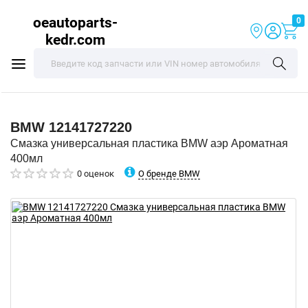
oeautoparts-
0
kedr.com
BMW
12141727220
Смазка универсальная пластика BMW аэр Ароматная
400мл
О бренде BMW
0 оценок