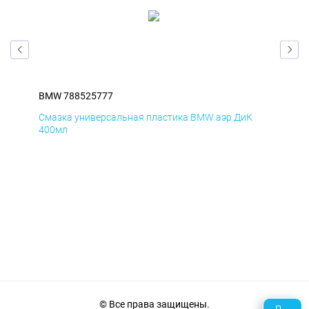
BMW 788525777
BM
Смазка универсальная пластика BMW аэр ДиК
Сма
400мл
40
© Все права защищены.