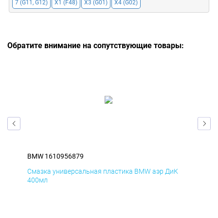
7 (G11, G12)
X1 (F48)
X3 (G01)
X4 (G02)
Обратите внимание на сопутствующие товары:
BMW 1610956879
BM
Смазка универсальная пластика BMW аэр ДиК
Сма
400мл
40