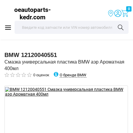
oeautoparts-
0
kedr.com
BMW
12120040551
Смазка универсальная пластика BMW аэр Ароматная
400мл
О бренде BMW
0 оценок