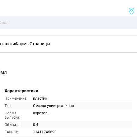
аталоги
Формы
Страницы
0мл
Характеристики
Применение:
пластик
Тип:
Смазка универсальная
Форма
аэрозоль
выпуска:
Объём, л:
0.4
EAN-13:
11411745890