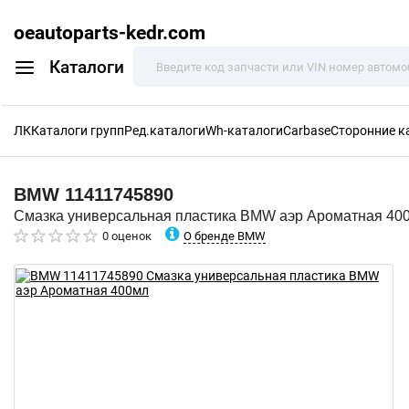
oeautoparts-kedr.com
Каталоги
ЛК
Каталоги групп
Ред.каталоги
Wh-каталоги
Carbase
Сторонние к
BMW
11411745890
Смазка универсальная пластика BMW аэр Ароматная 40
О бренде BMW
0 оценок