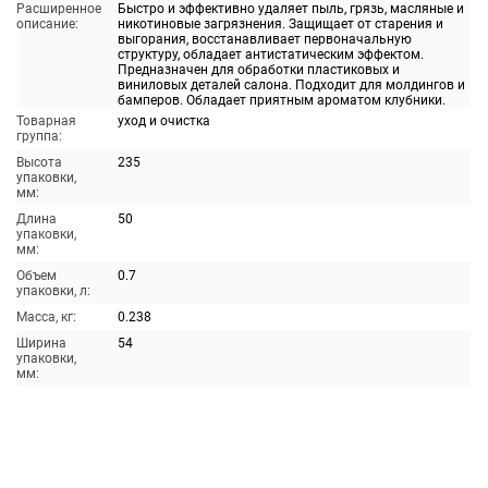
Расширенное
Быстро и эффективно удаляет пыль, грязь, масляные и
описание:
никотиновые загрязнения. Защищает от старения и
выгорания, восстанавливает первоначальную
структуру, обладает антистатическим эффектом.
Предназначен для обработки пластиковых и
виниловых деталей салона. Подходит для молдингов и
бамперов. Обладает приятным ароматом клубники.
Товарная
уход и очистка
группа:
Высота
235
упаковки,
мм:
Длина
50
упаковки,
мм:
Объем
0.7
упаковки, л:
Масса, кг:
0.238
Ширина
54
упаковки,
мм: