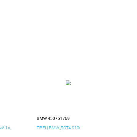
BMW 450751769
й 1л.
ПВЕЦ BMW ДОТ4 910г