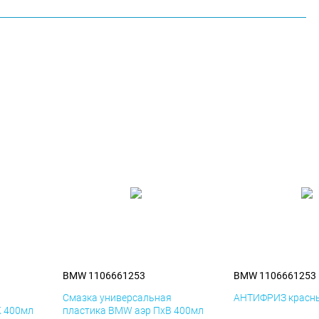
BMW 1106661253
BMW 1106661253
я
Смазка универсальная
АНТИФРИЗ красны
К 400мл
пластика BMW аэр ПхВ 400мл