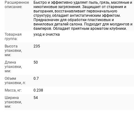
Расширенное
Быстро и эффективно удаляет пыль, грязь, масляные и
описание:
никотиновые загрязнения. Защищает от старения и
выгорания, восстанавливает первоначальную
структуру, обладает антистатическим эффектом.
Предназначен для обработки пластиковых и
виниловых деталей салона. Подходит для молдингов и
бамперов. Обладает приятным ароматом клубники.
Товарная
уход и очистка
группа:
Высота
235
упаковки,
мм:
Длина
50
упаковки,
мм:
Объем
0.7
упаковки, л:
Масса, кг:
0.238
Ширина
54
упаковки,
мм: