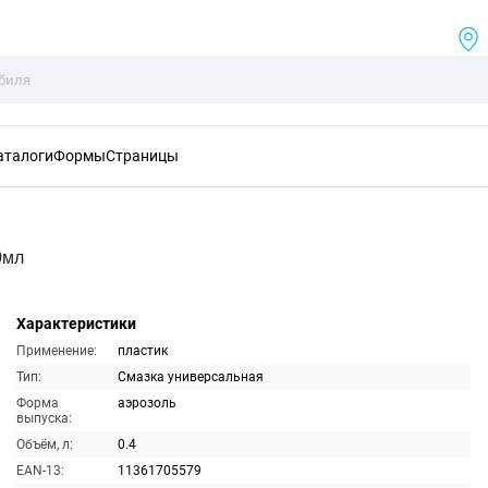
аталоги
Формы
Страницы
0мл
Характеристики
Применение:
пластик
Тип:
Смазка универсальная
Форма
аэрозоль
выпуска:
Объём, л:
0.4
EAN-13:
11361705579