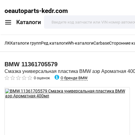
oeautoparts-kedr.com
Каталоги
ЛК
Каталоги групп
Ред.каталоги
Wh-каталоги
Carbase
Сторонние к
BMW
11361705579
Смазка универсальная пластика BMW аэр Ароматная 40
О бренде BMW
0 оценок