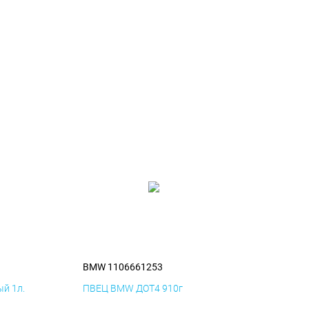
BMW 1106661253
й 1л.
ПВЕЦ BMW ДОТ4 910г