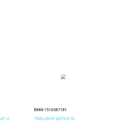
BMW 1516587181
й 1л.
ПВЕЦ BMW ДОТ4 910г