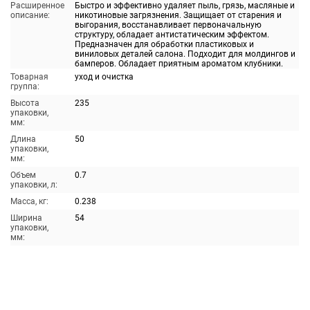
Расширенное
Быстро и эффективно удаляет пыль, грязь, масляные и
описание:
никотиновые загрязнения. Защищает от старения и
выгорания, восстанавливает первоначальную
структуру, обладает антистатическим эффектом.
Предназначен для обработки пластиковых и
виниловых деталей салона. Подходит для молдингов и
бамперов. Обладает приятным ароматом клубники.
Товарная
уход и очистка
группа:
Высота
235
упаковки,
мм:
Длина
50
упаковки,
мм:
Объем
0.7
упаковки, л:
Масса, кг:
0.238
Ширина
54
упаковки,
мм: