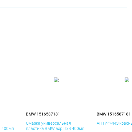
BMW 1516587181
BMW 1516587181
я
Смазка универсальная
АНТИФРИЗ красны
К 400мл
пластика BMW аэр ПхВ 400мл