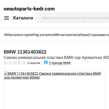
oeautoparts-kedr.com
Каталоги
ЛК
Каталоги групп
Ред.каталоги
Wh-каталоги
Carbase
Сторонние к
BMW
11361403822
Смазка универсальная пластика BMW аэр Ароматная 40
О бренде BMW
0 оценок