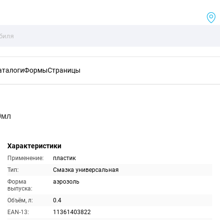
аталоги
Формы
Страницы
0мл
Характеристики
Применение:
пластик
Тип:
Смазка универсальная
Форма
аэрозоль
выпуска:
Объём, л:
0.4
EAN-13:
11361403822