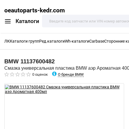
oeautoparts-kedr.com
Каталоги
ЛК
Каталоги групп
Ред.каталоги
Wh-каталоги
Carbase
Сторонние к
BMW
11137600482
Смазка универсальная пластика BMW аэр Ароматная 40
О бренде BMW
0 оценок