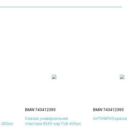
BMW 743412395
BMW 743412395
я
Смазка универсальная
АНТИФРИЗ красны
К 400мл
пластика BMW аэр ПхВ 400мл