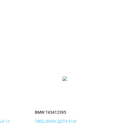
BMW 743412395
й 1л.
ПВЕЦ BMW ДОТ4 910г