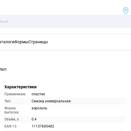
аталоги
Формы
Страницы
0мл
Характеристики
Применение:
пластик
Тип:
Смазка универсальная
Форма
аэрозоль
выпуска:
Объём, л:
0.4
EAN-13:
11137600482