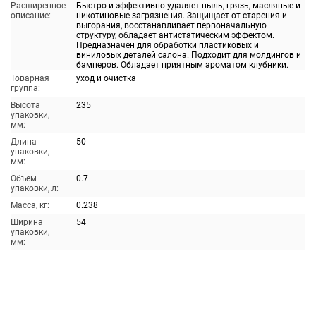
Расширенное
Быстро и эффективно удаляет пыль, грязь, масляные и
описание:
никотиновые загрязнения. Защищает от старения и
выгорания, восстанавливает первоначальную
структуру, обладает антистатическим эффектом.
Предназначен для обработки пластиковых и
виниловых деталей салона. Подходит для молдингов и
бамперов. Обладает приятным ароматом клубники.
Товарная
уход и очистка
группа:
Высота
235
упаковки,
мм:
Длина
50
упаковки,
мм:
Объем
0.7
упаковки, л:
Масса, кг:
0.238
Ширина
54
упаковки,
мм: