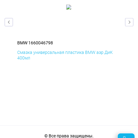
BMW 1660046798
BM
Смазка универсальная пластика BMW аэр ДиК
Сма
400мл
40
© Все права защищены.