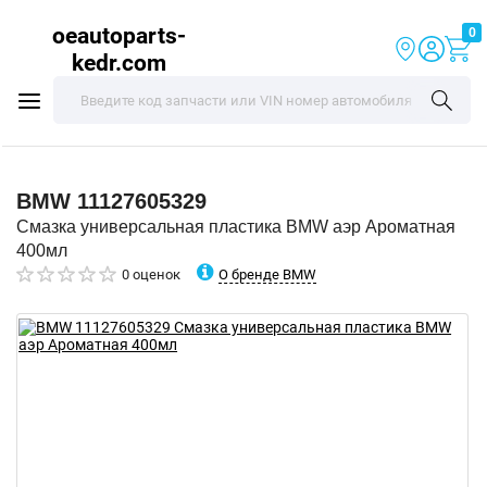
oeautoparts-
0
kedr.com
BMW
11127605329
Смазка универсальная пластика BMW аэр Ароматная
400мл
О бренде BMW
0 оценок